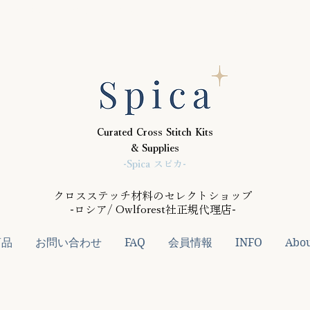
,000円(税抜)以上のご注文で送料無料 次回ご予約締切は8/28
Curated Cross Stitch Kits
& Supplies
-Spica スピカ-
クロスステッチ材料のセレクトショップ
-ロシア/ Owlforest社正規代理店-
商品
お問い合わせ
FAQ
会員情報
INFO
Abo