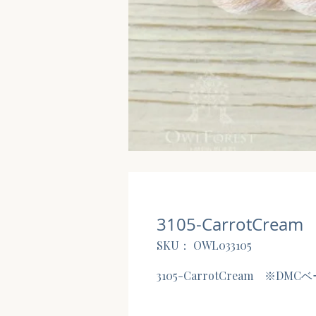
3105-CarrotCream
SKU： OWL033105
3105-CarrotCream ※DMC