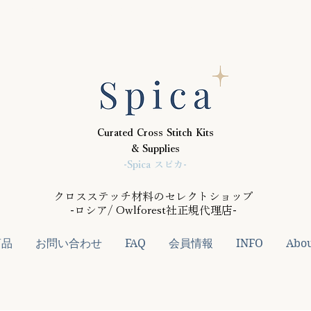
,000円(税抜)以上のご注文で送料無料 次回ご予約締切は8/28
Curated Cross Stitch Kits
& Supplies
-Spica スピカ-
クロスステッチ材料のセレクトショップ
-ロシア/ Owlforest社正規代理店-
商品
お問い合わせ
FAQ
会員情報
INFO
Abo