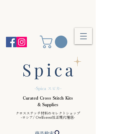
25,000円(税抜)以上のご注文で送料
無料 次回ご予約締切は
8/28(金)
-Spica スピカ-
Curated Cross Stitch Kits
& Supplies
クロスステッチ材料のセレクトショップ
-ロシア/ Owlforest社正規代理店-
商品検索