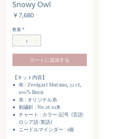
Snowy Owl
価
￥7,680
格
数量
*
カートに追加する
【キット内容】
布 : Zweigart Murano, 32 ct,
100% linen
糸 : オリジナル糸
刺繍針 : No.26 x1本
チャート : カラー/記号 (言語:
ロシア語/英語)
ニードルマインダー : 1個