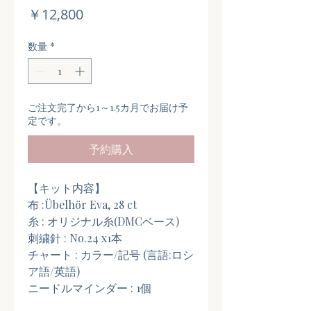
価
￥12,800
格
数量
*
ご注文完了から1～1.5カ月でお届け予
定です。
予約購入
【キット内容】
布 :Übelhör Eva, 28 ct
糸 : オリジナル糸(DMCベース)
刺繍針 : No.24 x1本
チャート : カラー/記号 (言語:ロシ
ア語/英語)
ニードルマインダー : 1個