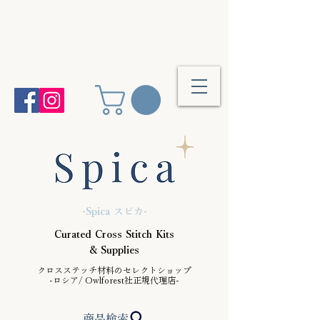
25,000円(税抜)以上のご注文で送料
無料 次回ご予約締切は
8/28(金)
-Spica スピカ-
Curated Cross Stitch Kits
& Supplies
クロスステッチ材料のセレクトショップ
-ロシア/ Owlforest社正規代理店-
商品検索